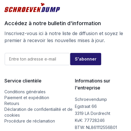
Accédez à notre bulletin d'information
Inscrivez-vous ici à notre liste de diffusion et soyez le
premier à recevoir les nouvelles mises à jour.
*
E
*
S'abonner
-
E
m
-
a
m
i
a
l
Service clientèle
Informations sur
i
*
l
l'entreprise
Conditions générales
Paiement et expédition
Schroevendump
Retours
Egstraat 66
Déclaration de confidentialité et de
3319 LA Dordrecht
cookies
KvK: 77728246
Procédure de réclamation
BTW: NL861112556B01