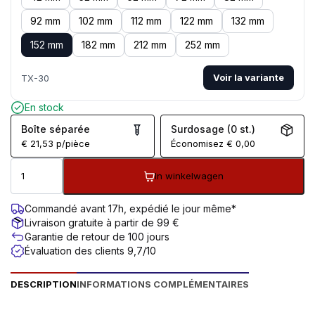
92 mm
102 mm
112 mm
122 mm
132 mm
152 mm
182 mm
212 mm
252 mm
Voir la variante
TX-30
En stock
Boîte séparée
Surdosage (0 st.)
€
21,53
p/pièce
Économisez
€
0,00
In winkelwagen
Commandé avant 17h, expédié le jour même*
Livraison gratuite à partir de 99 €
Garantie de retour de 100 jours
Évaluation des clients 9,7/10
DESCRIPTION
INFORMATIONS COMPLÉMENTAIRES