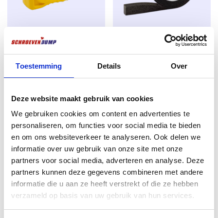
déformation.
Application
Montage de cadres de fenêtres en bois et en plastique
Stanley Tape Measure 8m x
Compriband illbruck TP610
sans
utilisation de chevilles
25mm – 1-30-457 – Ruban à
20/5-9mm anthracite 5,6
Utilisation en intérieur et en extérieur.
mesurer professionnel
mètres
Toestemming
Details
Over
€
11,12
€
11,70
excl. BTW:
€
9,19
excl. BTW:
€
9,67
Deze website maakt gebruik van cookies
Encore 9 en stock
Rupture de stock
We gebruiken cookies om content en advertenties te
personaliseren, om functies voor social media te bieden
en om ons websiteverkeer te analyseren. Ook delen we
informatie over uw gebruik van onze site met onze
partners voor social media, adverteren en analyse. Deze
partners kunnen deze gegevens combineren met andere
informatie die u aan ze heeft verstrekt of die ze hebben
verzameld op basis van uw gebruik van hun services.