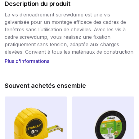
Description du produit
La vis d’encadrement screwdump est une vis
galvanisée pour un montage efficace des cadres de
fenêtres sans l’utilisation de chevilles. Avec les vis à
cadre screwdump, vous réalisez une fixation
pratiquement sans tension, adaptée aux charges
élevées. Convient à tous les matériaux de construction
et d’encadrement courants. Pré-percez le cadre et le
Plus d'informations
mur et/ou le béton avec une mèche de 6 mm. Pour le
montage de cadres de fenêtres et de portes en bois et
en plastique. Les versions avec tête cylindrique
Souvent achetés ensemble
conviennent aux cadres de fenêtres en bois et en
plastique.
Après le perçage, la vis peut être vissée directement
dans le matériau de construction solide ou perforé.
Grâce au filetage spécial continu des vis pour cadres
screwdump, la fixation dans le matériau de
construction est exempte de tension et de