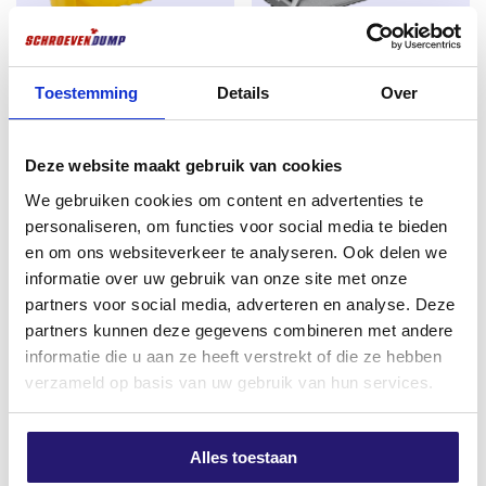
Montage van houten en kunststof
raamkozijnen
zonder
het gebruik van pluggen
Voor binnen- en buitengebruik.
Toestemming
Details
Over
Stanley Rolbandmaat 8m x
Stanley Surform Schaaf voor
25mm – 1-30-457 –
Gipsplaten – 140 mm Metaal
Professioneel Meetlint
€
12,17
Deze website maakt gebruik van cookies
€
11,12
excl. BTW:
€
10,06
We gebruiken cookies om content en advertenties te
excl. BTW:
€
9,19
Op voorraad
personaliseren, om functies voor social media te bieden
Nog 9 op voorraad
en om ons websiteverkeer te analyseren. Ook delen we
informatie over uw gebruik van onze site met onze
partners voor social media, adverteren en analyse. Deze
partners kunnen deze gegevens combineren met andere
informatie die u aan ze heeft verstrekt of die ze hebben
verzameld op basis van uw gebruik van hun services.
Alles toestaan