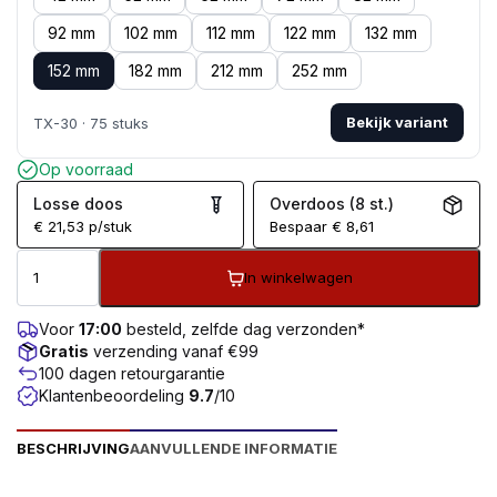
92 mm
102 mm
112 mm
122 mm
132 mm
152 mm
182 mm
212 mm
252 mm
Bekijk variant
TX-30 · 75 stuks
Op voorraad
Losse doos
Overdoos (8 st.)
€
21,53
p/stuk
Bespaar
€
8,61
In winkelwagen
Voor
17:00
besteld, zelfde dag verzonden*
Gratis
verzending vanaf €99
100 dagen retourgarantie
Klantenbeoordeling
9.7
/10
BESCHRIJVING
AANVULLENDE INFORMATIE