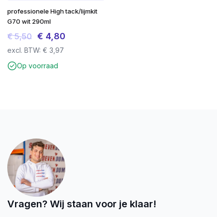
professionele High tack/lijmkit
G70 wit 290ml
Oorspronkelijke
Huidige
€
4,80
€
5,50
prijs
prijs
excl. BTW:
€
3,97
was:
is:
Op voorraad
€ 5,50.
€ 4,80.
Vragen? Wij staan voor je klaar!