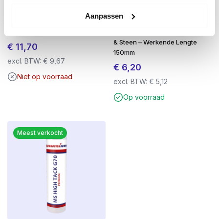
Aanpassen
Compriband illbruck TP610
SDS-plus QX4 Betonboor 6,0 x
20/5-9mm antraciet 5,6meter
210mm – 4-Snijder – Voor Beton
& Steen – Werkende Lengte
€
11,70
150mm
excl. BTW:
€
9,67
€
6,20
Niet op voorraad
excl. BTW:
€
5,12
Op voorraad
Meest verkocht