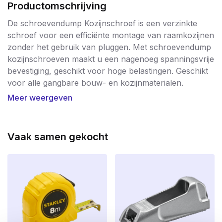
Productomschrijving
De schroevendump Kozijnschroef is een verzinkte
schroef voor een efficiënte montage van raamkozijnen
zonder het gebruik van pluggen. Met schroevendump
kozijnschroeven maakt u een nagenoeg spanningsvrije
bevestiging, geschikt voor hoge belastingen. Geschikt
voor alle gangbare bouw- en kozijnmaterialen.
Voorboren in zowel het kozijn en de muur en/of beton
Meer weergeven
met een 6mm boor. Voor montage van raam- en
deurkozijnen van hout en kunststof. De uitvoeringen
met cilinderkop zijn geschikt voor zowel houten als
Vaak samen gekocht
kunststof raamkozijnen.
De schroef kan na het boren direct in het massief of
geperforeerd bouwmateriaal gedraaid worden.
Door de doorlopende speciale draad van
schroevendump kozijnschroeven wordt hij trek- en
spanningsvrij in het bouwmateriaal bevestigd.
Toepassing