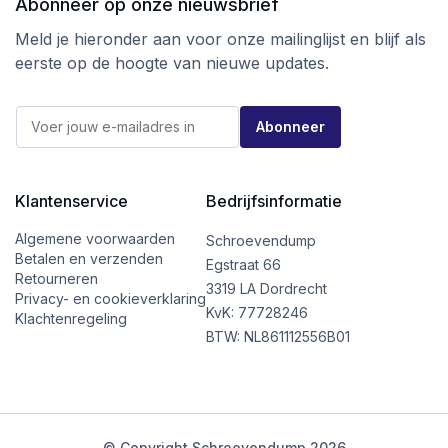
Abonneer op onze nieuwsbrief
Meld je hieronder aan voor onze mailinglijst en blijf als
eerste op de hoogte van nieuwe updates.
E
E
-
Abonneer
-
m
m
a
a
i
i
l
l
Klantenservice
Bedrijfsinformatie
E
*
-
m
Algemene voorwaarden
Schroevendump
a
Betalen en verzenden
Egstraat 66
i
Retourneren
l
3319 LA Dordrecht
Privacy- en cookieverklaring
*
KvK: 77728246
Klachtenregeling
BTW: NL861112556B01
© Copyright Schroevendump 2026