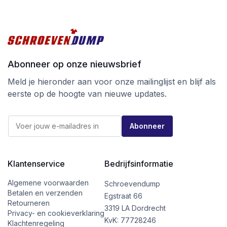
Abonneer op onze nieuwsbrief
Meld je hieronder aan voor onze mailinglijst en blijf als
eerste op de hoogte van nieuwe updates.
E
E
-
Abonneer
-
m
m
a
a
i
i
l
l
Klantenservice
Bedrijfsinformatie
*
*
E
-
Algemene voorwaarden
Schroevendump
m
Betalen en verzenden
Egstraat 66
a
Retourneren
i
3319 LA Dordrecht
Privacy- en cookieverklaring
l
KvK: 77728246
Klachtenregeling