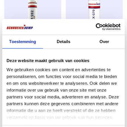
werkhandschoenen ervoor dat uw handen en
producten netjes schoon blijven. Ook heeft u met
veiligheidshandschoenen vaak net wat extra grip op de
situatie.
Toestemming
Details
Over
Isolatie/purschuim 750ml S92
professionele High tack/lijmkit
Waar gebruikt u de Montagehandschoen
G70 wit 290ml
Deze website maakt gebruik van cookies
Oorspronkelijke
Huidige
€
4,99
€
5,29
Maxi-tech 5072MF voor?
Oorspronkelijke
Huidige
€
4,80
€
5,50
prijs
prijs
We gebruiken cookies om content en advertenties te
excl. BTW:
€
4,12
prijs
prijs
excl. BTW:
€
3,97
personaliseren, om functies voor social media te bieden
was:
is:
Op voorraad
was:
is:
en om ons websiteverkeer te analyseren. Ook delen we
€ 5,29.
€ 4,99.
Op voorraad
De 5072MF montagehandschoenen zijn ijzersterke
informatie over uw gebruik van onze site met onze
€ 5,50.
€ 4,80.
montagehandschoenen van eigen merk. Hiermee
partners voor social media, adverteren en analyse. Deze
koopt u een kwalitatief uitstekende montage
partners kunnen deze gegevens combineren met andere
handschoen met goede vingergevoeligheid, veel grip
informatie die u aan ze heeft verstrekt of die ze hebben
en een uitstekende pasvorm.
verzameld op basis van uw gebruik van hun services.
Met de 5072MF montagehandschoenen kunt u in