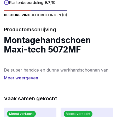
Klantenbeoordeling
9.7
/10
BESCHRIJVING
BEOORDELINGEN (0)
Productomschrijving
Montagehandschoen
Maxi-tech 5072MF
De super handige en dunne werkhandschoenen van
eigen merk. Ideaal voor montagewerk! Een perfecte
Meer weergeven
werkhandschoen voor werkzaamheden waarbij
vingergevoeligheid belangrijk is.
Vaak samen gekocht
Goede werkhandschoenen zijn onmisbaar op de
werkvloer. Niet alleen bieden werkhandschoenen
extra bescherming maar ook zorgen
Meest verkocht
Meest verkocht