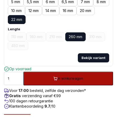
5 mm
5,5 mm
6 mm
6,5 mm
7 mm
8 mm
10 mm
12 mm
14 mm
16 mm
20 mm
22 mm
Lengte
110 mm
160 mm
210 mm
260 mm
310 mm
450 mm
Bekijk variant
Op voorraad
In winkelwagen
Voor
17:00
besteld, zelfde dag verzonden*
Gratis
verzending vanaf €99
100 dagen retourgarantie
Klantenbeoordeling
9.7
/10