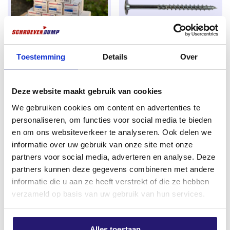
van traditionele tweesnijders.
De vier diepe spiraalgroeven in de boor zijn perfect
afgestemd op de geometrie van de boorkop. Dit zorgt
voor een
snelle afvoer van boormeel
, minimale
Toestemming
Details
Over
slijtage en de
hoogste boorsnelheid
in zijn klasse.
Actie schroevenpakket Groot
Tellerkopschroeven 8,0 x 140
De boor is
voorzien van een SDS-plus aansluiting
,
Torx Deeldraad verzinkt
TX-40 verzinkt 50 stuks
geschikt voor gangbare boorhamers, en beschikt over
Deze website maakt gebruik van cookies
Oorspronkelijke
Huidige
€
98,50
€
13,95
€
119,88
het
PGM-keurmerk
, wat garant staat voor
We gebruiken cookies om content en advertenties te
prijs
prijs
excl. BTW:
€
81,40
excl. BTW:
€
11,53
maatnauwkeurigheid en veiligheid bij
personaliseren, om functies voor social media te bieden
was:
is:
bevestigingsmiddelen.
Niet op voorraad
Op voorraad
en om ons websiteverkeer te analyseren. Ook delen we
€ 119,88.
€ 98,50.
informatie over uw gebruik van onze site met onze
Belangrijkste kenmerken:
partners voor social media, adverteren en analyse. Deze
4-snijder ontwerp
voor precieze, ronde
partners kunnen deze gegevens combineren met andere
gaten
informatie die u aan ze heeft verstrekt of die ze hebben
verzameld op basis van uw gebruik van hun services.
180° geplaatste snijkanten
voor maximale
krachtoverbrenging
IDS-technologie
: extra sterk door versmolten
Alles toestaan