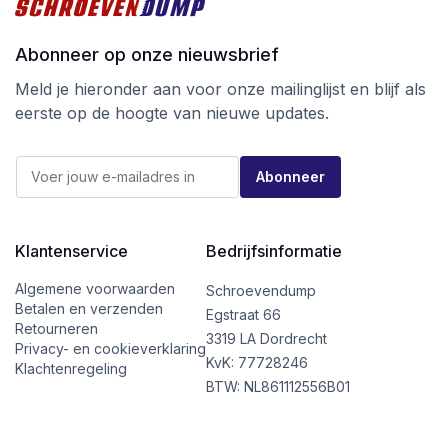
Abonneer op onze nieuwsbrief
Meld je hieronder aan voor onze mailinglijst en blijf als
eerste op de hoogte van nieuwe updates.
E
E
-
Abonneer
-
m
m
a
a
i
i
l
l
Klantenservice
Bedrijfsinformatie
E
*
-
m
Algemene voorwaarden
Schroevendump
a
Betalen en verzenden
Egstraat 66
i
Retourneren
l
3319 LA Dordrecht
Privacy- en cookieverklaring
*
KvK: 77728246
Klachtenregeling
BTW: NL861112556B01