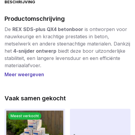
BESCHRIJVING
Productomschrijving
De
REX SDS-plus QX4 betonboor
is ontworpen voor
nauwkeurige en krachtige prestaties in beton,
metselwerk en andere steenachtige materialen. Dankzij
het
4-snijder ontwerp
biedt deze boor uitzonderlijke
stabiliteit, een langere levensduur en een efficiënte
materiaalafvoer.
Meer weergeven
Met de
REX® QX4 hamerboor
kun je met minimale
inspanning een zuiver rond gat boren. De vier
snijkanten staan onder een hoek van
180°
voor
100%
Vaak samen gekocht
krachtoverbrenging
. Door toepassing van de
IDS-
technologie
zijn het boorlichaam en de boorkop aan
elkaar versmolten tot één homogeen geheel. Dit maakt
Meest verkocht
de boor extreem bestand tegen hoge belastingen en
temperaturen – een belangrijk voordeel ten opzichte