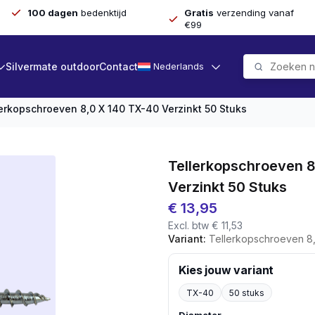
100 dagen
bedenktijd
Gratis
verzending vanaf
€99
Silvermate outdoor
Contact
Nederlands
erkopschroeven 8,0 X 140 TX-40 Verzinkt 50 Stuks
Tellerkopschroeven 8
Verzinkt 50 Stuks
€
13,95
Excl. btw
€
11,53
Variant:
Tellerkopschroeven 8,0
Kies jouw variant
TX-40
50 stuks