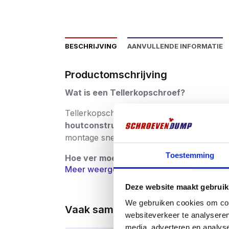
BESCHRIJVING
AANVULLENDE INFORMATIE
Productomschrijving
Wat is een Tellerkopschroef?
Tellerkopschroeven, ook wel houtbouws
houtconstructies
. De grote tellerkop zo
montage snel en eenvoudig maakt.
Toestemming
Hoe ver moet een schroef in het hout?
Meer weergeven
De vuistregel is als volgt:
dikte van materi
Deze website maakt gebruik
regel aanhoudt weet u in ieder geval zeker
We gebruiken cookies om cont
Vaak samen gekocht
voordelen:
websiteverkeer te analyseren
media, adverteren en analys