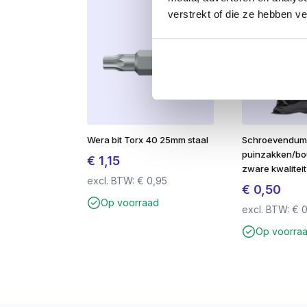
Ideale houtdraadboutvervangers
Zeer sterke gehard stalen schroeven
verstrekt of die ze hebben v
Groot klembereik door de grote schotelkop
Extra snijvlak aan de boorpunt voor extra bo
Diepe TX-drive voor een optimale krachtove
Zeer lage indraaiweerstand voor optimaal 
Wera bit Torx 40 25mm staal
Schroevendu
puinzakken/bo
€
1,15
zware kwaliteit
excl. BTW:
€
0,95
€
0,50
Op voorraad
excl. BTW:
€
0
Op voorra