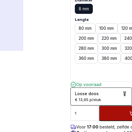
Diameter
8 mm
Lengte
80 mm
100 mm
120 
200 mm
220 mm
240
280 mm
300 mm
32
360 mm
380 mm
40
Op voorraad
Losse doos
€
13,95
p/stuk
Voor
17:00
besteld, zelfde