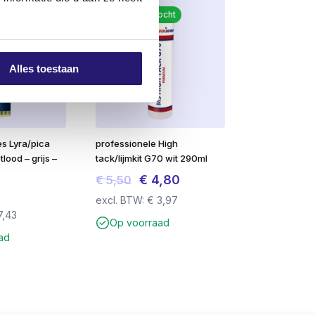
Meest verkocht
Alles toestaan
jes Lyra/pica
professionele High
lood – grijs –
tack/lijmkit G70 wit 290ml
Oorspronkelijke
Huidige
€
4,80
€
5,50
prijs
prijs
excl. BTW:
€
3,97
7,43
was:
is:
Op voorraad
€ 5,50.
€ 4,80.
ad