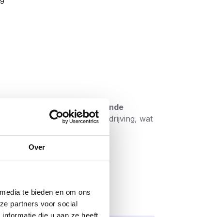
99
ld voor het maken van dragende
naast hebben ze een Torx aandrijving, wat
Over
roef van 25 mm lang nodig. Als u deze
 media te bieden en om ons
ze partners voor social
nformatie die u aan ze heeft