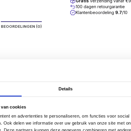
Gratis
verzending vanaf €
100 dagen retourgarantie
Klantenbeoordeling
9.7
/10
BEOORDELINGEN (0)
chroeven of schotelkopschroeven genoemd, zijn
ontwikke
rgt ervoor dat de schroef een groot klembereik heeft. Daar
Details
aal x 2,5
. Dus voor een plank van 10 mm. heeft u een sch
 van cookies
 dat uw constructie stevig is bevestigd.
ent en advertenties te personaliseren, om functies voor social
. Ook delen we informatie over uw gebruik van onze site met on
e. Deze partners kunnen deze gegevens combineren met andere i