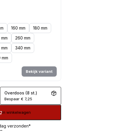
mm
160 mm
180 mm
 mm
260 mm
0 mm
340 mm
0 mm
Bekijk variant
Overdoos (8 st.)
Bespaar
€
7,25
In winkelwagen
 dag verzonden*