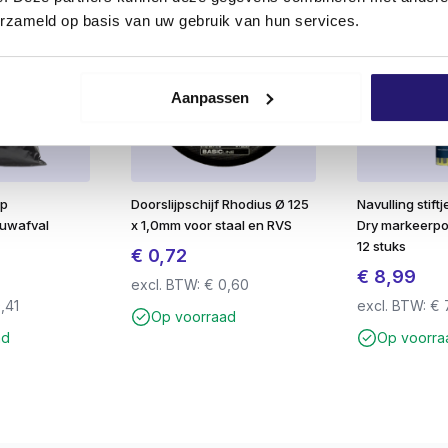
erzameld op basis van uw gebruik van hun services.
orcapaciteit
rbrenging
schroefgemak
Aanpassen
mp
Doorslijpschijf Rhodius Ø 125
Navulling stift
uwafval
x 1,0mm voor staal en RVS
Dry markeerpot
12 stuks
€
0,72
€
8,99
excl. BTW:
€
0,60
,41
excl. BTW:
€
Op voorraad
ad
Op voorra