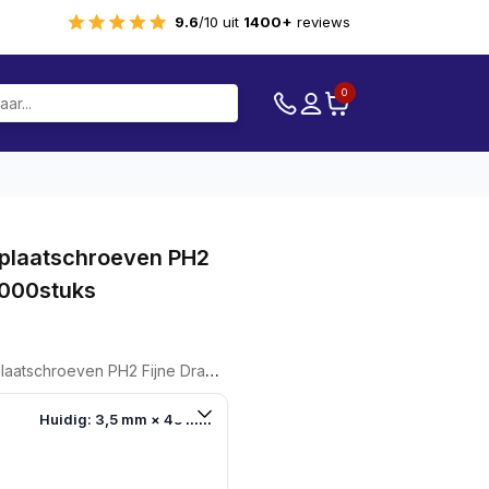
9.6
/10 uit
1400+
reviews
0
plaatschroeven PH2
1000stuks
ven PH2 Fijne Draad 3,5 X 45 1000stuks
Huidig: 3,5 mm × 45 mm