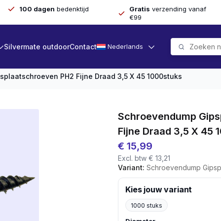
100 dagen
bedenktijd
Gratis
verzending vanaf
€99
Silvermate outdoor
Contact
Nederlands
plaatschroeven PH2 Fijne Draad 3,5 X 45 1000stuks
Schroevendump Gips
Fijne Draad 3,5 X 45 
€
15,99
Excl. btw
€
13,21
Variant:
Schroevendump Gipsplaatschroe
Kies jouw variant
1000 stuks