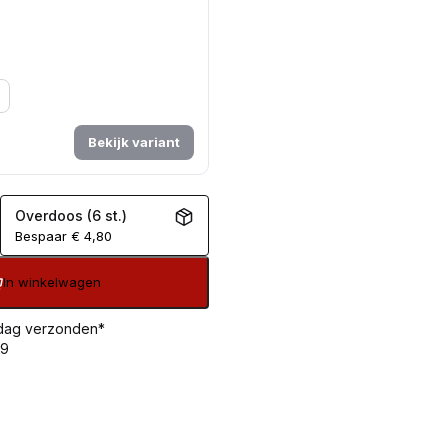
Bekijk variant
Overdoos (6 st.)
Bespaar
€
4,80
In winkelwagen
 dag verzonden*
99