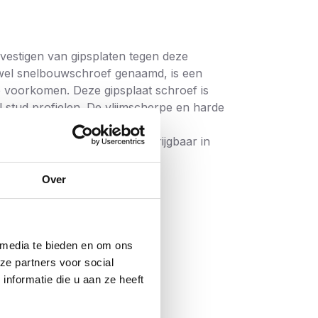
vestigen van gipsplaten tegen deze
k wel snelbouwschroef genaamd, is een
e voorkomen. Deze gipsplaat schroef is
l stud profielen. De vlijmscherpe en harde
kte van 0.8 mm.
snelbouwschroeven zijn verkrijgbaar in
 wandafwerking product zoals stuc of
Over
lengtes tot wel 55 mm lang.
 media te bieden en om ons
ze partners voor social
nformatie die u aan ze heeft