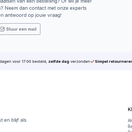
laatsen van een bestelling? Of wil je meer
n? Neem dan contact met onze experts
een antwoord op jouw vraag!
Stuur een mail
agen voor 17:00 besteld,
zelfde dag
verzonden
Simpel retournere
K
 en blijf als
A
B