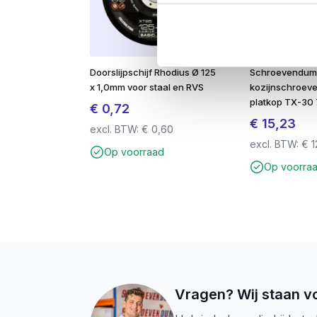
Doorslijpschijf Rhodius Ø 125
Schroevendu
x 1,0mm voor staal en RVS
kozijnschroeven
platkop TX-30 
€
0,72
€
15,23
excl. BTW:
€
0,60
excl. BTW:
€
1
Op voorraad
Op voorra
Vragen? Wij staan vo