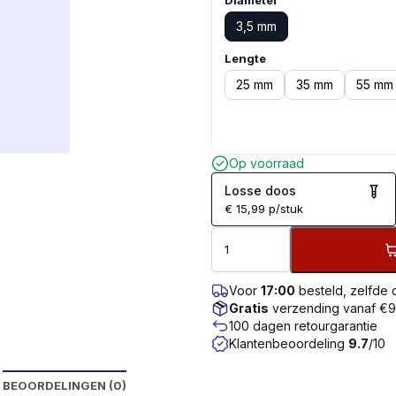
Diameter
3,5 mm
Lengte
25 mm
35 mm
55 mm
Op voorraad
Losse doos
€
15,99
p/stuk
Voor
17:00
besteld, zelfde
Gratis
verzending vanaf €
100 dagen retourgarantie
Klantenbeoordeling
9.7
/10
BEOORDELINGEN (0)