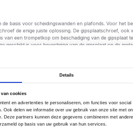
n de basis voor scheidingswanden en plafonds. Voor het be
chroef de enige juiste oplossing. De gipsplaatschroef, oo
 is van een trompetkop om beschadiging van de gipsplaat t
e geschikt is voor bevestiging van de gipsplaat op de meta
kt moeiteloos door het dunne metalen profiel, tot een di
rdt een Phillips bit nr. 2 (PH-2) gebruikt. Schroevendump 
fateerde schroef kan uitstekend worden afgewerkt met een
Details
hroeven is zeer uitgebreid. Zo is de schroef te koop in 
 van cookies
ent en advertenties te personaliseren, om functies voor social
. Ook delen we informatie over uw gebruik van onze site met on
e. Deze partners kunnen deze gegevens combineren met andere i
erzameld op basis van uw gebruik van hun services.