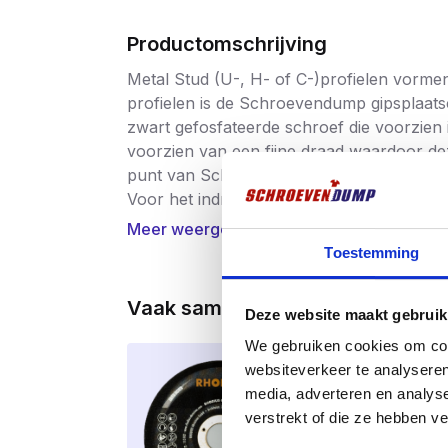
Productomschrijving
Metal Stud (U-, H- of C-)profielen vorme
profielen is de Schroevendump gipsplaats
zwart gefosfateerde schroef die voorzien
voorzien van een fijne draad waardoor dez
punt van Schroevendump gipsschroeven pri
Voor het indraaien van deze schroeven wo
zwart gefosfateerde uitvoering. De gefos
Meer weergeven
latex muurverf, en is corrosiebestendig.
Toestemming
Het assortiment Schroevendump snelbouwsc
Vaak samen gekocht
Deze website maakt gebruik
Toepassing
We gebruiken cookies om cont
Montage van gipsplaten op metal stud
websiteverkeer te analyseren
Voor binnen gebruik
media, adverteren en analys
verstrekt of die ze hebben v