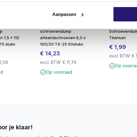
Aanpassen
mp
schroevendump
Schroevendu
 7,5 x 112
afstandschroeven 6,0 x
Titanium
75 stuks
100/20 TX-25 50stuks
€
1,99
€
14,23
excl. BTW:
€
2,59
excl. BTW:
€
11,76
Op voorra
ad
Op voorraad
or je klaar!