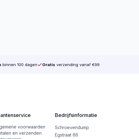
n
binnen 100 dagen
Gratis
verzending vanaf €99
lantenservice
Bedrijfsinformatie
lgemene voorwaarden
Schroevendump
etalen en verzenden
Egstraat 66