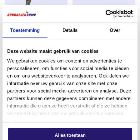
Voor binnen- en buitengebruik.
SDS-plus QX4 Betonboor 6,0 x
Reciprozaagblad Barracuda
Toestemming
Details
Over
210mm – 4-Snijder – Voor Beton
Stepdrill Bi-Metaal 200 mm –
& Steen – Werkende Lengte
Hout & Metaal – Heavy-Duty
150mm
€
2,99
Deze website maakt gebruik van cookies
€
6,20
excl. BTW:
€
2,47
We gebruiken cookies om content en advertenties te
excl. BTW:
€
5,12
personaliseren, om functies voor social media te bieden
Niet op voorraad
Op voorraad
en om ons websiteverkeer te analyseren. Ook delen we
informatie over uw gebruik van onze site met onze
partners voor social media, adverteren en analyse. Deze
partners kunnen deze gegevens combineren met andere
informatie die u aan ze heeft verstrekt of die ze hebben
verzameld op basis van uw gebruik van hun services.
Alles toestaan