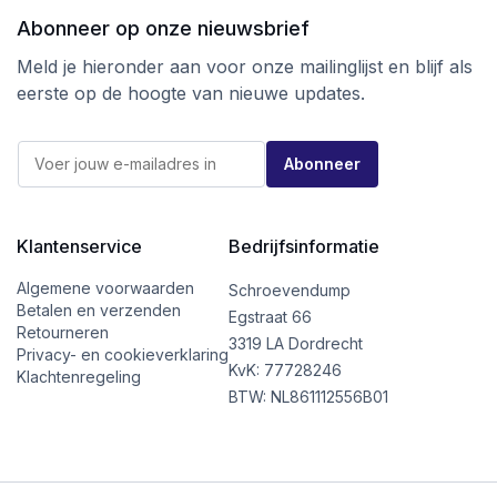
Abonneer op onze nieuwsbrief
Meld je hieronder aan voor onze mailinglijst en blijf als
eerste op de hoogte van nieuwe updates.
E
E
-
Abonneer
-
m
m
a
a
i
i
l
l
Klantenservice
Bedrijfsinformatie
*
*
E
-
Algemene voorwaarden
Schroevendump
m
Betalen en verzenden
Egstraat 66
a
Retourneren
i
3319 LA Dordrecht
Privacy- en cookieverklaring
l
KvK: 77728246
Klachtenregeling
BTW: NL861112556B01