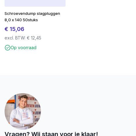
Schroevendump slagpluggen
8,0 x 140 50stuks
€
15,06
excl. BTW:
€
12,45
Op voorraad
Vragen? Wij staan voor je klaar!