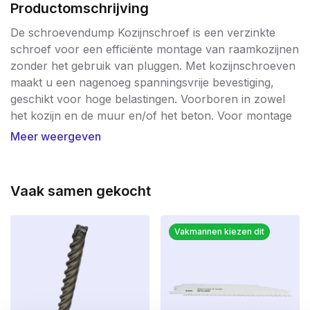
Productomschrijving
De schroevendump Kozijnschroef is een verzinkte
schroef voor een efficiënte montage van raamkozijnen
zonder het gebruik van pluggen. Met kozijnschroeven
maakt u een nagenoeg spanningsvrije bevestiging,
geschikt voor hoge belastingen. Voorboren in zowel
het kozijn en de muur en/of het beton. Voor montage
van raam- en deurkozijnen van hout.
Meer weergeven
De uitvoeringen met platte kop zijn geschikt voor
houten raamkozijnen.
De schroef kan na het boren direct in het massief of
Vaak samen gekocht
geperforeerd bouwmateriaal gedraaid worden.
Door de doorlopende speciale draad van
schroevendump kozijnschroeven wordt hij trek- en
Vakmannen kiezen dit
spanningsvrij in het bouwmateriaal bevestigd.
Toepassing
Montage van houten raamkozijnen zonder het gebruik
van pluggen