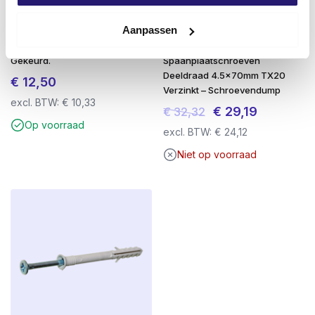
Aanpassen
Chemische anker 300ML ETA
Voordeelemmer 800x
Gekeurd.
Spaanplaatschroeven
Deeldraad 4.5x70mm TX20
€
12,50
Verzinkt – Schroevendump
excl. BTW:
€
10,33
Oorspronkelijke
Huidige
€
29,19
€
32,32
Op voorraad
prijs
prijs
excl. BTW:
€
24,12
was:
is:
Niet op voorraad
€ 32,32.
€ 29,19.