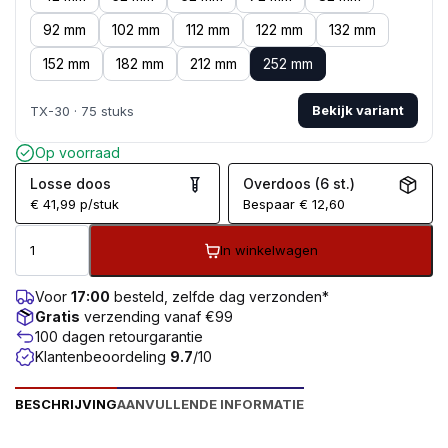
92 mm
102 mm
112 mm
122 mm
132 mm
152 mm
182 mm
212 mm
252 mm
Bekijk variant
TX-30 · 75 stuks
Op voorraad
Losse doos
Overdoos (6 st.)
€
41,99
p/stuk
Bespaar
€
12,60
In winkelwagen
Voor
17:00
besteld, zelfde dag verzonden*
Gratis
verzending vanaf €99
100 dagen retourgarantie
Klantenbeoordeling
9.7
/10
BESCHRIJVING
AANVULLENDE INFORMATIE