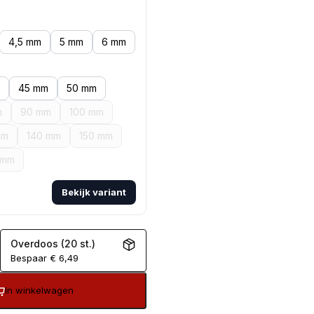
4,5 mm
5 mm
6 mm
45 mm
50 mm
m
90 mm
100 mm
mm
140 mm
150 mm
 mm
Bekijk variant
Overdoos (20 st.)
Bespaar
€
6,49
In winkelwagen