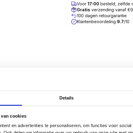
Voor
17:00
besteld, zelfde
Gratis
verzending vanaf €
100 dagen retourgarantie
Klantenbeoordeling
9.7
/10
n een Torx (TX) aandrijving. De schroef is uitgevoerd 
r in een verzinkte uitvoering.
Details
ed spectrum gebruikt en staan garant voor een probleeml
u gegarandeerd enkel met hoogwaardige kwaliteitsschroeve
k waarmee de producent aangeeft dat het product voldoet 
 van cookies
erming.
ent en advertenties te personaliseren, om functies voor social
. Ook delen we informatie over uw gebruik van onze site met on