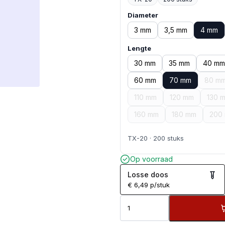
Diameter
3 mm
3,5 mm
4 mm
Lengte
30 mm
35 mm
40 mm
60 mm
70 mm
80 m
110 mm
120 mm
130 
160 mm
180 mm
200
TX-20 · 200 stuks
Op voorraad
Losse doos
€
6,49
p/stuk