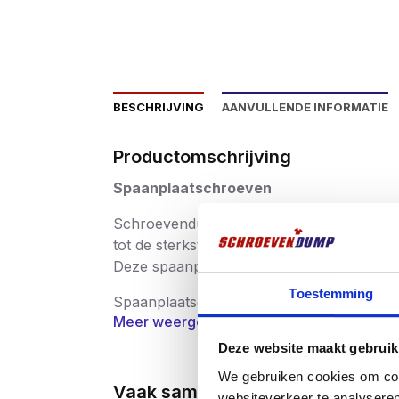
BESCHRIJVING
AANVULLENDE INFORMATIE
Productomschrijving
Spaanplaatschroeven
Schroevendump spaanplaatschroeven hebbe
tot de sterkste in zijn soort behoort.
Deze spaanplaatschroeven zijn verkrijgbaa
Toestemming
Spaanplaatschroeven worden in zeer bre
Meer weergeven
productie streng gecontroleerd waardoor 
schroeven hebben dan ook een CE keurmer
Deze website maakt gebruik
gezondheid, milieu en consumentenbesch
We gebruiken cookies om cont
Vaak samen gekocht
websiteverkeer te analyseren