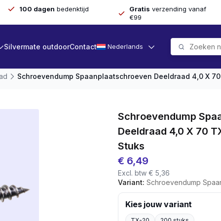
100 dagen
bedenktijd
Gratis
verzending vanaf
€99
Silvermate outdoor
Contact
Nederlands
aad
Schroevendump Spaanplaatschroeven Deeldraad 4,0 X 70 
Schroevendump Spaa
Deeldraad 4,0 X 70 T
Stuks
€
6,49
Excl. btw
€
5,36
Variant:
Schroevendump Spaanplaatschroeven
Kies jouw variant
TX-20
200 stuks