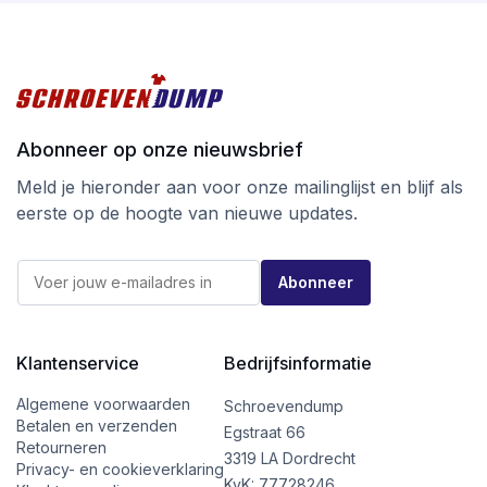
Abonneer op onze nieuwsbrief
Meld je hieronder aan voor onze mailinglijst en blijf als
eerste op de hoogte van nieuwe updates.
E
E
-
Abonneer
-
m
m
a
a
i
i
l
l
Klantenservice
Bedrijfsinformatie
E
*
-
m
Algemene voorwaarden
Schroevendump
a
Betalen en verzenden
Egstraat 66
i
Retourneren
l
3319 LA Dordrecht
Privacy- en cookieverklaring
E
KvK: 77728246