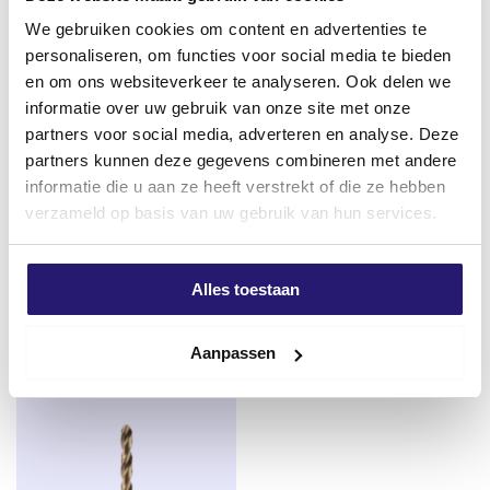
Verkrijgbaar in
We gebruiken cookies om content en advertenties te
Maten:
TX-10, TX-15, TX-20, TX-25, TX-30, TX-
personaliseren, om functies voor social media te bieden
40
en om ons websiteverkeer te analyseren. Ook delen we
informatie over uw gebruik van onze site met onze
Lengtes:
25 mm en 50 mm
partners voor social media, adverteren en analyse. Deze
partners kunnen deze gegevens combineren met andere
Toepassing
Silvermate
Impact Bit Torx 10 x 30mm –
informatie die u aan ze heeft verstrekt of die ze hebben
spaanplaatschroeven voldraad
Zeer geschikt voor slagtollen
Het indraaien van bevestigingsmiddelen met een
TORX
verzameld op basis van uw gebruik van hun services.
3,0 x 16 TX-10 verzinkt 200
aansluiting
, zoals:
€
2,25
stuks
excl. BTW:
€
1,86
Spaanplaatschroeven
€
2,67
Alles toestaan
Op voorraad
excl. BTW:
€
2,21
Houtschroeven
Op voorraad
Aanpassen
Constructieschroeven
Overige Torx-bevestigingsmiddelen