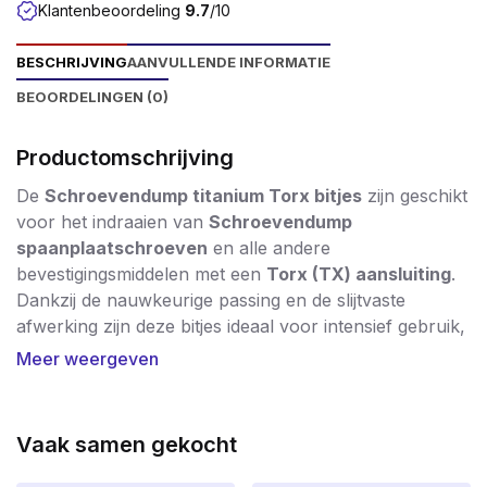
Klantenbeoordeling
9.7
/10
BESCHRIJVING
AANVULLENDE INFORMATIE
BEOORDELINGEN (0)
Productomschrijving
De
Schroevendump titanium Torx bitjes
zijn geschikt
voor het indraaien van
Schroevendump
spaanplaatschroeven
en alle andere
bevestigingsmiddelen met een
Torx (TX) aansluiting
.
Dankzij de nauwkeurige passing en de slijtvaste
afwerking zijn deze bitjes ideaal voor intensief gebruik,
zowel professioneel als particulier.
Meer weergeven
De bitjes zijn afgewerkt met een
titanium toplaag
(goudkleurig), wat zorgt voor een
extra lange
Vaak samen gekocht
levensduur
, minder slijtage en een
uitstekende grip in
de schroefkop
. Hierdoor wordt doordraaien