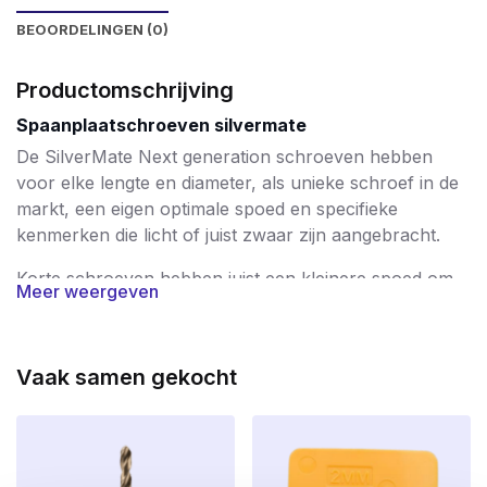
BEOORDELINGEN (0)
Productomschrijving
Spaanplaatschroeven silvermate
De SilverMate Next generation schroeven hebben
voor elke lengte en diameter, als unieke schroef in de
markt, een eigen optimale spoed en specifieke
kenmerken die licht of juist zwaar zijn aangebracht.
Korte schroeven hebben juist een kleinere spoed om
Meer weergeven
daarmee een hoge uittrekwaarde te bereiken. De
langere schroeven, vanaf 60mm tot 200mm, zijn
voorzien van een steeds groter wordende spoed,
Vaak samen gekocht
waardoor deze schroeven sneller in kunnen draaien.
De huidige schroeftollen worden steeds sterker en
sneller indraaien bespaart veel tijd.
De focus van de SilverMate Next generation is gericht