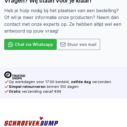
Vragen? Wij staan voor je klaar!
hout als je twee stukken aan elkaar wilt verbinden.
Heb je hulp nodig bij het plaatsen van een bestelling?
De aandrijving van een Schroef is ook heel belangrijk.
Of wil je meer informatie onze producten? Neem dan
Er zijn verschillende soorten, denk bijvoorbeeld aan
contact met onze experts op. Ze hebben altijd wel een
de Kruiskop (Pozidriv). Dat is tot nu toe de meest
antwoord op jouw vraag!
voorkomende Schroef op de markt. In opkomst zijn
de Torx schroeven. Door Torx aandrijving heeft uw
Chat via Whatsapp
Stuur een mail
gereedschap veel grip op de schroef zodat uw
machine niet doorslipt. Dat is één van de reden
waarom wij alleen Torx schroeven verkopen. Ook
verkopen wij voor elke schroef de juiste Bijpassende
Bit. Koop daarom al u schroeven online
Op werkdagen voor 17:00 besteld,
zelfde dag
verzonden
bij schroevendump.nl
Simpel retourneren
binnen 100 dagen
Gratis
verzending vanaf €99
Tot slot is bij SilverMate Next generation een wijziging
in de verpakking doorgevoerd. De vertrouwde doos is
gelijk gebleven, maar heeft nu geen kijkvenster meer