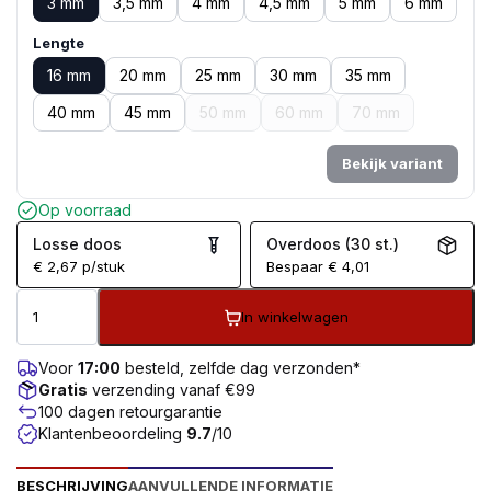
3 mm
3,5 mm
4 mm
4,5 mm
5 mm
6 mm
Lengte
16 mm
20 mm
25 mm
30 mm
35 mm
40 mm
45 mm
50 mm
60 mm
70 mm
Bekijk variant
Op voorraad
Losse doos
Overdoos (30 st.)
€
2,67
p/stuk
Bespaar
€
4,01
In winkelwagen
Voor
17:00
besteld, zelfde dag verzonden*
Gratis
verzending vanaf €99
100 dagen retourgarantie
Klantenbeoordeling
9.7
/10
BESCHRIJVING
AANVULLENDE INFORMATIE