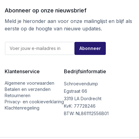
zodat er bij afvalscheiding geen plastic meer in
verwerkt is.
Abonneer op onze nieuwsbrief
Ga voor kwaliteit tegen de beste prijs
Meld je hieronder aan voor onze mailinglijst en blijf als
bij schroevendump.nl en neem een kijkje op
eerste op de hoogte van nieuwe updates.
onze
instragrampagina.
E
E
-
Abonneer
-
m
m
a
a
i
i
l
l
Klantenservice
Bedrijfsinformatie
E
*
-
m
Algemene voorwaarden
Schroevendump
a
Betalen en verzenden
Egstraat 66
i
Retourneren
l
3319 LA Dordrecht
Privacy- en cookieverklaring
E
KvK: 77728246
Klachtenregeling
-
BTW: NL861112556B01
m
a
i
l