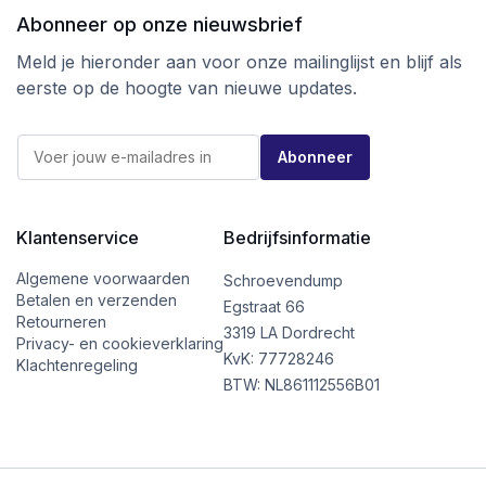
Abonneer op onze nieuwsbrief
Ga voor kwaliteit tegen de beste prijs
bij schroevendump.nl en neem een kijkje op
Meld je hieronder aan voor onze mailinglijst en blijf als
onze
instragrampagina.
eerste op de hoogte van nieuwe updates.
E
E
-
Abonneer
-
m
m
a
a
i
i
l
l
Klantenservice
Bedrijfsinformatie
*
*
E
-
Algemene voorwaarden
Schroevendump
m
Betalen en verzenden
Egstraat 66
a
Retourneren
i
3319 LA Dordrecht
Privacy- en cookieverklaring
l
KvK: 77728246
Klachtenregeling
BTW: NL861112556B01