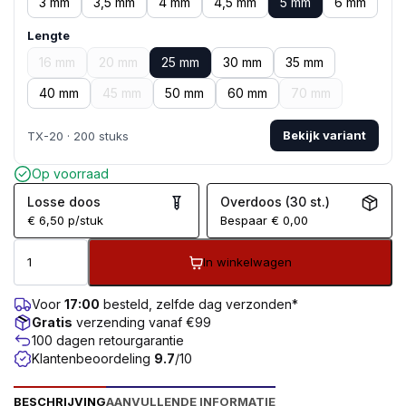
3 mm
3,5 mm
4 mm
4,5 mm
5 mm
6 mm
Lengte
16 mm
20 mm
25 mm
30 mm
35 mm
40 mm
45 mm
50 mm
60 mm
70 mm
Bekijk variant
TX-20 · 200 stuks
Op voorraad
Losse doos
Overdoos (30 st.)
€
6,50
p/stuk
Bespaar
€
0,00
In winkelwagen
Voor
17:00
besteld, zelfde dag verzonden*
Gratis
verzending vanaf €99
100 dagen retourgarantie
Klantenbeoordeling
9.7
/10
BESCHRIJVING
AANVULLENDE INFORMATIE