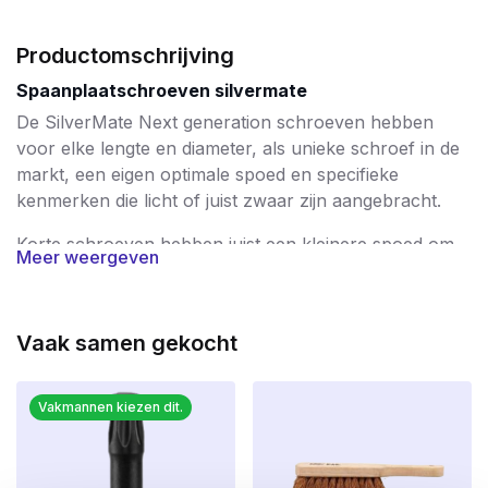
Productomschrijving
Spaanplaatschroeven silvermate
De SilverMate Next generation schroeven hebben
voor elke lengte en diameter, als unieke schroef in de
markt, een eigen optimale spoed en specifieke
kenmerken die licht of juist zwaar zijn aangebracht.
Korte schroeven hebben juist een kleinere spoed om
Meer weergeven
daarmee een hoge uittrekwaarde te bereiken. De
langere schroeven, vanaf 60mm tot 200mm, zijn
voorzien van een steeds groter wordende spoed,
Vaak samen gekocht
waardoor deze schroeven sneller in kunnen draaien.
De huidige schroeftollen worden steeds sterker en
sneller indraaien bespaart veel tijd.
Vakmannen kiezen dit.
De focus van de SilverMate Next generation is gericht
op 4 eigenschappen die minstens gelijk zijn aan de