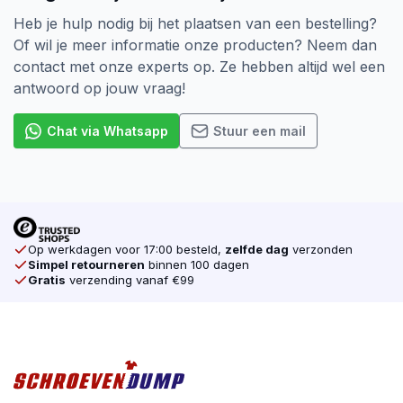
De aandrijving van een Schroef is ook heel belangrijk.
Heb je hulp nodig bij het plaatsen van een bestelling?
Er zijn verschillende soorten, denk bijvoorbeeld aan
Of wil je meer informatie onze producten? Neem dan
de Kruiskop (Pozidriv). Dat is tot nu toe de meest
contact met onze experts op. Ze hebben altijd wel een
voorkomende Schroef op de markt. In opkomst zijn
antwoord op jouw vraag!
de Torx schroeven. Door Torx aandrijving heeft uw
gereedschap veel grip op de schroef zodat uw
Chat via Whatsapp
Stuur een mail
machine niet doorslipt. Dat is één van de reden
waarom wij alleen Torx schroeven verkopen. Ook
verkopen wij voor elke schroef de juiste Bijpassende
Bit. Koop daarom al u schroeven online
bij schroevendump.nl
Op werkdagen voor 17:00 besteld,
zelfde dag
verzonden
Simpel retourneren
binnen 100 dagen
Gratis
verzending vanaf €99
Tot slot is bij SilverMate Next generation een wijziging
in de verpakking doorgevoerd. De vertrouwde doos is
gelijk gebleven, maar heeft nu geen kijkvenster meer
zodat er bij afvalscheiding geen plastic meer in
verwerkt is.