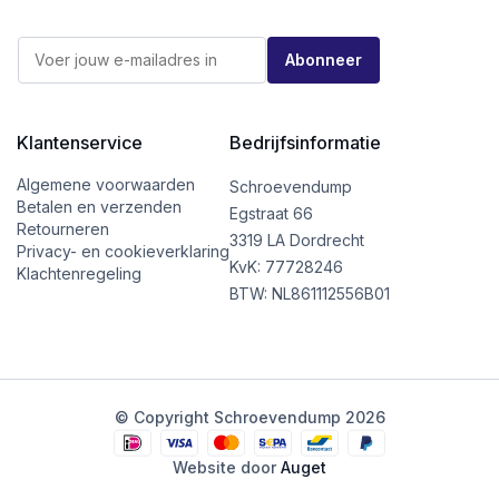
*
E
E
Abonneer
-
-
m
m
a
a
i
i
l
Klantenservice
Bedrijfsinformatie
l
*
E
-
Algemene voorwaarden
Schroevendump
m
Betalen en verzenden
Egstraat 66
a
Retourneren
i
3319 LA Dordrecht
Privacy- en cookieverklaring
l
KvK: 77728246
Klachtenregeling
BTW: NL861112556B01
© Copyright Schroevendump 2026
Website door
Auget