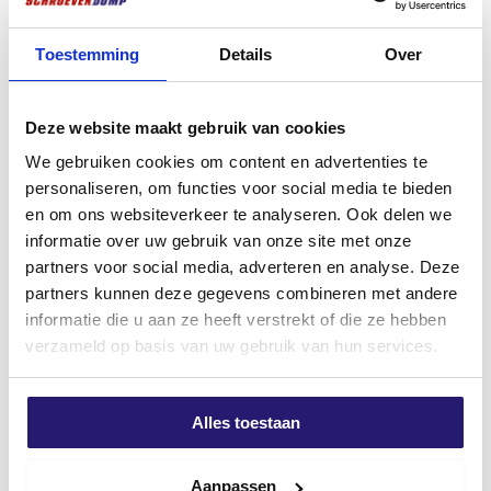
silvermate schroeven
Gehoorkap – SNR 27 dB –
Zaag langzaam bij dun hout of MDF voor een
Lichtgewicht
glad resultaat
Oorspronkelijke
Huidige
€
149,99
€
159,99
Toestemming
Details
Over
Gehoorbescherming
prijs
prijs
excl. BTW:
€
123,96
Perfect voor kozijnen, plinten, laminaat en
€
26,99
was:
is:
andere houtprojecten
Niet op voorraad
excl. BTW:
€
22,31
Deze website maakt gebruik van cookies
€ 159,99.
€ 149,99.
Niet op voorraad
We gebruiken cookies om content en advertenties te
personaliseren, om functies voor social media te bieden
en om ons websiteverkeer te analyseren. Ook delen we
informatie over uw gebruik van onze site met onze
partners voor social media, adverteren en analyse. Deze
partners kunnen deze gegevens combineren met andere
informatie die u aan ze heeft verstrekt of die ze hebben
verzameld op basis van uw gebruik van hun services.
Alles toestaan
Voordeelemmer 2000x
Wera bithouder magnetisch
Spaanplaatschroeven
50mm
Aanpassen