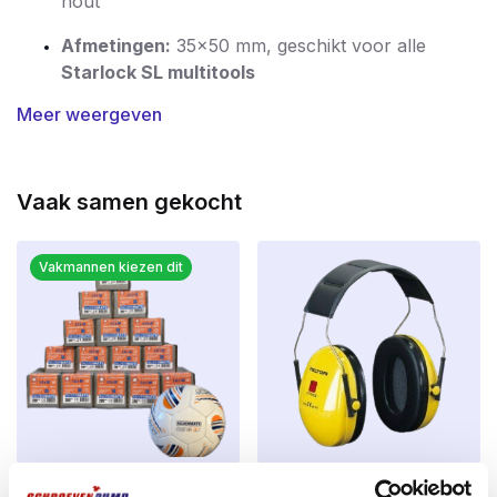
hout
Afmetingen:
35×50 mm, geschikt voor alle
Starlock SL multitools
Meer weergeven
Materiaal:
koolstofstaal – flexibel, scherp en
eenvoudig te slijpen
Toepassing:
hout, MDF, spaanplaat, laminaat en
Vaak samen gekocht
zachte kunststof
Starlock aansluiting:
snelle gereedschapsloze
Vakmannen kiezen dit
wissel en stabiele verbinding
Voor precisie & controle:
ideaal voor kleine tot
middelgrote zaagklussen
Kort gebruikstips
Laat de machine het werk doen, oefen geen
extra druk uit
Voordeelpakket groot
​3M Peltor Optime I H510A