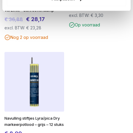
Deeldraad 4.0x40mm TX20
€
3,99
Verzinkt – Schroevendump
excl. BTW:
€
3,30
Oorspronkelijke
Huidige
€
28,17
€
36,88
Op voorraad
prijs
prijs
excl. BTW:
€
23,28
was:
is:
Nog 2 op voorraad
€ 36,88.
€ 28,17.
Navulling stiftjes Lyra/pica Dry
markeerpotlood – grijs – 12 stuks