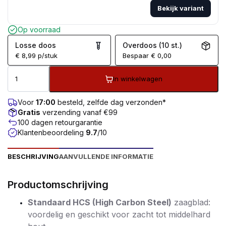
Bekijk variant
Op voorraad
Losse doos
Overdoos (10 st.)
€
8,99
p/stuk
Bespaar
€
0,00
In winkelwagen
Voor
17:00
besteld, zelfde dag verzonden*
Gratis
verzending vanaf €99
100 dagen retourgarantie
Klantenbeoordeling
9.7
/10
BESCHRIJVING
AANVULLENDE INFORMATIE
Productomschrijving
Standaard HCS (High Carbon Steel)
zaagblad:
voordelig en geschikt voor zacht tot middelhard