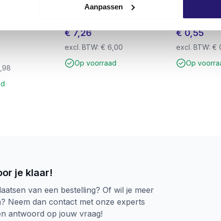
Aanpassen
Betonboor 6,0
Uitvulplaatjes 5mm rood 144
Schroevendu
ijder – Voor
stuks in kunststof bak
staal
 – Werkende
€
7,26
€
0,55
excl. BTW:
€
6,00
excl. BTW:
€
Op voorraad
Op voorra
,98
ad
or je klaar!
laatsen van een bestelling? Of wil je meer
n? Neem dan contact met onze experts
een antwoord op jouw vraag!