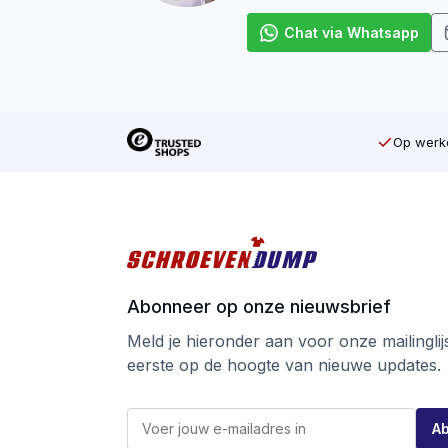
Chat via Whatsapp
Op werkd
Abonneer op onze nieuwsbrief
Meld je hieronder aan voor onze mailinglijst
eerste op de hoogte van nieuwe updates.
E
E
-
A
-
m