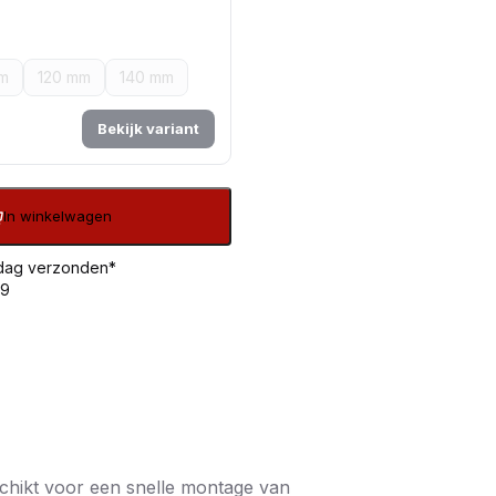
m
120 mm
140 mm
Bekijk variant
In winkelwagen
 dag verzonden*
99
chikt voor een snelle montage van