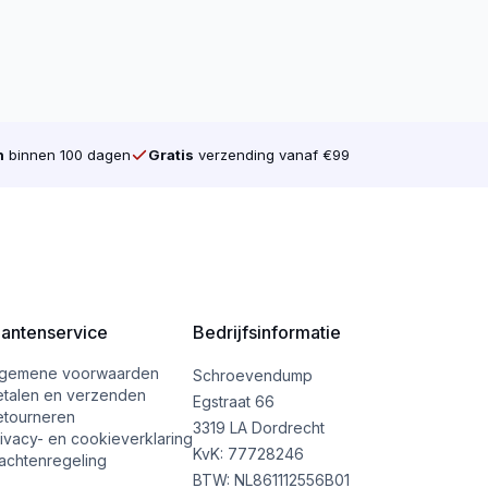
n
binnen 100 dagen
Gratis
verzending vanaf €99
lantenservice
Bedrijfsinformatie
lgemene voorwaarden
Schroevendump
etalen en verzenden
Egstraat 66
etourneren
3319 LA Dordrecht
ivacy- en cookieverklaring
KvK: 77728246
achtenregeling
BTW: NL861112556B01