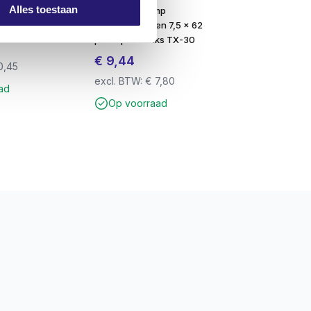
Alles toestaan
mp PZ-2 25mm
Schroevendump
kozijnschroeven 7,5 x 62
platkop 75 stuks TX-30
€
9,44
0,45
excl. BTW:
€
7,80
ad
Op voorraad