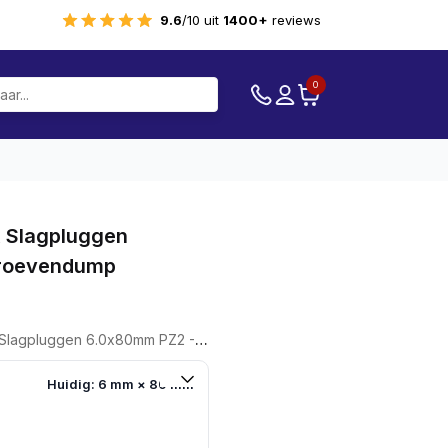
9.6
/10 uit
1400+
reviews
0
 Slagpluggen
roevendump
uggen 6.0x80mm PZ2 - Schroevendump
Huidig: 6 mm × 80 mm