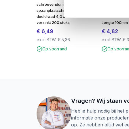
schroevendump
SDS-plus QX4 
spaanplaatschroeven
x 160mm – 4-Sn
deeldraad 4,0 x 70 TX-20
Beton & Steen
verzinkt 200 stuks
Lengte 100mm
€
6,49
€
4,82
excl. BTW:
€
5,36
excl. BTW:
€
3
Op voorraad
Op voorra
Vragen? Wij staan vo
Heb je hulp nodig bij het p
informatie onze producte
op. Ze hebben altijd wel 