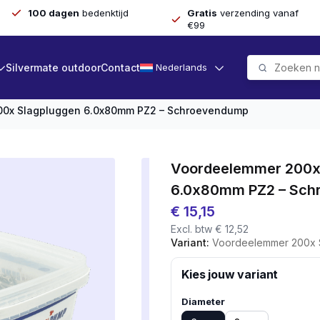
100 dagen
bedenktijd
Gratis
verzending vanaf
€99
Silvermate outdoor
Contact
Nederlands
00x Slagpluggen 6.0x80mm PZ2 – Schroevendump
Voordeelemmer 200x
6.0x80mm PZ2 – Sch
€
15,15
Excl. btw
€
12,52
Variant:
Voordeelemmer 200x Slagpl
Kies jouw variant
Diameter