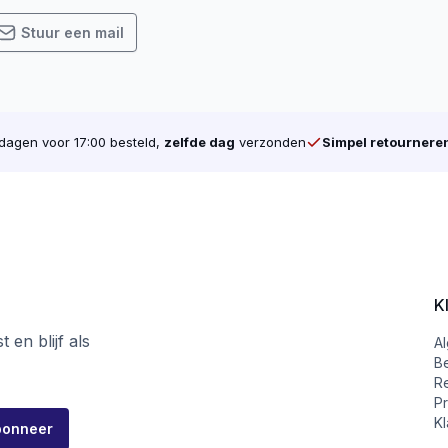
Stuur een mail
agen voor 17:00 besteld,
zelfde dag
verzonden
Simpel retournere
K
 en blijf als
A
B
R
Pr
Kl
bonneer