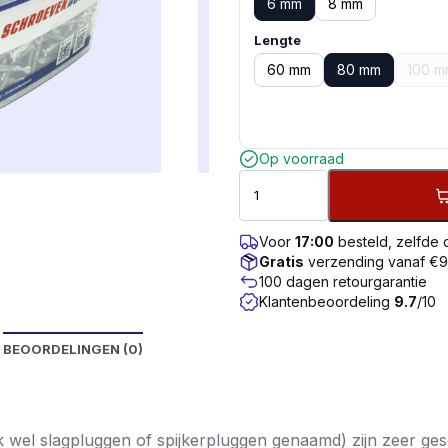
6 mm
8 mm
Lengte
60 mm
80 mm
100 m
Op voorraad
Voor
17:00
besteld, zelfde
Gratis
verzending vanaf €
100 dagen retourgarantie
Klantenbeoordeling
9.7
/10
BEOORDELINGEN (0)
el slagpluggen of spijkerpluggen genaamd) zijn zeer ges