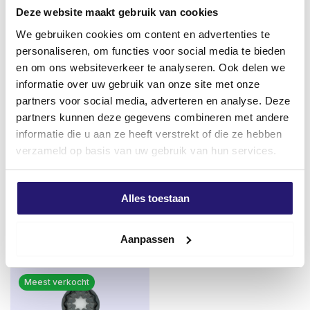
Vakmannen kiezen dit.
Deze website maakt gebruik van cookies
TX-aandrijving (Torx)
: voor optimale grip
We gebruiken cookies om content en advertenties te
zonder doorslippen.
personaliseren, om functies voor social media te bieden
TX-20 bij Ø 3.5 t/m Ø 5.0 mm
: voor stevige en
en om ons websiteverkeer te analyseren. Ook delen we
veilige verwerking.
informatie over uw gebruik van onze site met onze
partners voor social media, adverteren en analyse. Deze
Soepele indraaiing
door lage wrijvingscoëfficiënt
partners kunnen deze gegevens combineren met andere
en fijne schroefdraad.
informatie die u aan ze heeft verstrekt of die ze hebben
Schroevendump
Impact Bit Torx 20 x 25mm –
verzameld op basis van uw gebruik van hun services.
vlonderschroeven RVS 410 4,0
Zeer geschikt voor slagtollen
Voordelen op een rij:
x 50 200stuks TX-15
€
2,25
Ideaal voor hout-op-hout buitentoepassingen
€
8,26
excl. BTW:
€
1,86
Alles toestaan
AR Kaitex Coating (C4)
: zilveren anti-
excl. BTW:
€
6,83
Op voorraad
roestbescherming
Op voorraad
Aanpassen
Tot 2× sterker dan RVS
: minder kans op breuk
Magnetisch
: ideaal voor snelle verwerking met
Meest verkocht
bithouder