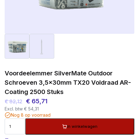
Voordeelemmer SilverMate Outdoor
Schroeven 3,5x30mm TX20 Voldraad AR-
Coating 2500 Stuks
Oorspronkelijke
Huidige
€
65,71
€
82,12
Excl. btw
€
54,31
prijs
prijs
Nog 8 op voorraad
was:
is:
In winkelwagen
€ 82,12.
€ 65,71.