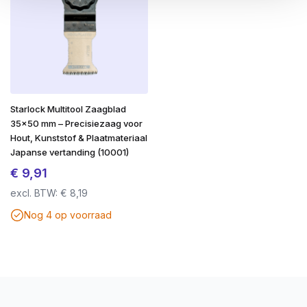
TX-aandrijving met stevige grip (TX-20 t/m Ø
5.0 mm)
Zelfherstellende coating
bij beschadiging
Geschikt voor zacht- en hardhout
Starlock Multitool Zaagblad
Bestand tegen zware weersinvloeden
35×50 mm – Precisiezaag voor
Hout, Kunststof & Plaatmateriaal
SilverMate Outdoor – gebouwd voor buiten.
Japanse vertanding (10001)
Gemaakt om te blijven.
€
9,91
excl. BTW:
€
8,19
Nog 4 op voorraad