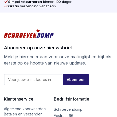
Simpel retourneren
binnen 100 dagen
Gratis
verzending vanaf €99
Abonneer op onze nieuwsbrief
Meld je hieronder aan voor onze mailinglijst en blijf als
eerste op de hoogte van nieuwe updates.
*
E
E
Abonneer
-
-
m
m
a
a
i
i
l
Klantenservice
Bedrijfsinformatie
l
*
E
-
Algemene voorwaarden
Schroevendump
m
Betalen en verzenden
Egstraat 66
a