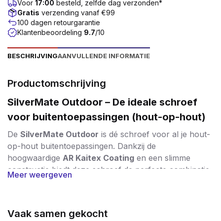
Voor
17:00
besteld, zelfde dag verzonden*
Gratis
verzending vanaf €99
100 dagen retourgarantie
Klantenbeoordeling
9.7
/10
BESCHRIJVING
AANVULLENDE INFORMATIE
Productomschrijving
SilverMate Outdoor – De ideale schroef
voor buitentoepassingen (hout-op-hout)
De
SilverMate Outdoor
is dé schroef voor al je hout-
op-hout buitentoepassingen. Dankzij de
hoogwaardige
AR Kaitex Coating
en een slimme
constructie biedt deze schroef de perfecte combinatie
Meer weergeven
van
duurzaamheid, kracht en verwerkersgemak
.
Bescherming tegen weer en wind
Vaak samen gekocht
De speciale
AR Kaitex Coating
is een zilveren anti-