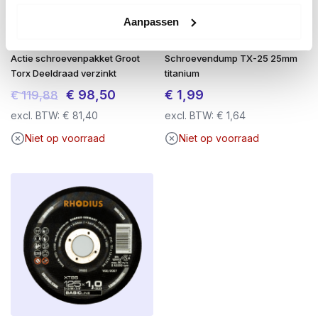
Aanpassen
Actie schroevenpakket Groot
Schroevendump TX-25 25mm
Torx Deeldraad verzinkt
titanium
Oorspronkelijke
Huidige
€
98,50
€
1,99
€
119,88
prijs
prijs
excl. BTW:
€
81,40
excl. BTW:
€
1,64
was:
is:
Niet op voorraad
Niet op voorraad
€ 119,88.
€ 98,50.