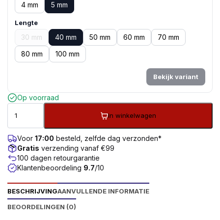
4 mm
5 mm
Lengte
30 mm
40 mm
50 mm
60 mm
70 mm
80 mm
100 mm
Bekijk variant
Op voorraad
In winkelwagen
Voor
17:00
besteld, zelfde dag verzonden*
Gratis
verzending vanaf €99
100 dagen retourgarantie
Klantenbeoordeling
9.7
/10
BESCHRIJVING
AANVULLENDE INFORMATIE
BEOORDELINGEN (0)