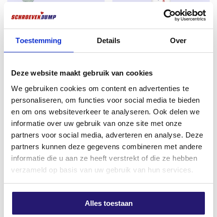
spanning op de schroef te voorkomen.
schroevendump vlonderschroeven hebben een Torx
(TX) aandrijving. Voordelen van Torx aandrijving zijn
Toestemming
Details
Over
een betere krachtoverbrenging tussen gereedschap
Silvermate
professionele High tack/lijmkit
en schroef, en minder kans dat het gereedschap uit de
spaanplaatschroeven
G70 wit 290ml
schroef schiet. Hierdoor wordt montage
deeldraad 4,0 x 40 TX-20
Deze website maakt gebruik van cookies
Oorspronkelijke
Huidige
€
4,80
€
5,50
verzinkt 200 stuks
vergemakkelijkt.
prijs
prijs
We gebruiken cookies om content en advertenties te
excl. BTW:
€
3,97
€
6,26
personaliseren, om functies voor social media te bieden
was:
is:
Op voorraad
excl. BTW:
€
5,17
en om ons websiteverkeer te analyseren. Ook delen we
€ 5,50.
€ 4,80.
informatie over uw gebruik van onze site met onze
Op voorraad
partners voor social media, adverteren en analyse. Deze
partners kunnen deze gegevens combineren met andere
informatie die u aan ze heeft verstrekt of die ze hebben
Meest verkocht
verzameld op basis van uw gebruik van hun services.
Alles toestaan