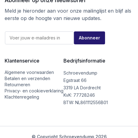
Abonneer op onze nieuwsbrief
Meld je hieronder aan voor onze mailinglijst en blijf als
eerste op de hoogte van nieuwe updates.
*
E
E
Abonneer
-
-
m
m
a
a
i
i
l
Klantenservice
Bedrijfsinformatie
l
*
*
Algemene voorwaarden
Schroevendump
Betalen en verzenden
Egstraat 66
Retourneren
3319 LA Dordrecht
Privacy- en cookieverklaring
KvK: 77728246
Klachtenregeling
BTW: NL861112556B01
© Copyright Schroevendump 2026