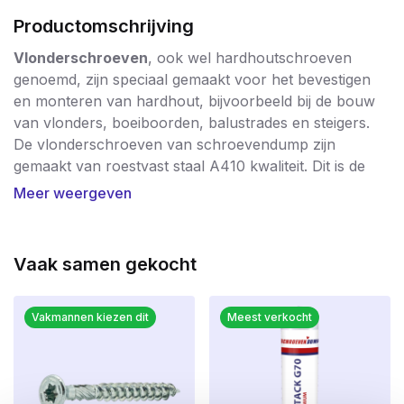
Productomschrijving
Vlonderschroeven
, ook wel hardhoutschroeven
genoemd, zijn speciaal gemaakt voor het bevestigen
en monteren van hardhout, bijvoorbeeld bij de bouw
van vlonders, boeiboorden, balustrades en steigers.
De vlonderschroeven van schroevendump zijn
gemaakt van roestvast staal A410 kwaliteit. Dit is de
meest betrouwbare kwaliteit staal als het gaat om RVS.
Meer weergeven
Mindere kwaliteit roestvast staal kan de werking en
draagkracht van houten vlonders vaak niet aan.
Bespaar nooit op schroeven voor uw vlonder! Ga
Vaak samen gekocht
voor kwaliteit en kies voor de RVS A410
hardhoutschroeven van SCHROEVENDUMP!
De speciale voorsnijpunt maakt het mogelijk om de
Vakmannen kiezen dit
Meest verkocht
schroeven
zonder
voorboren te verwerken.
Onder de kop van de schroef zijn speciale
schachtribben aangebracht die het gat in de
vlonderplank als het ware uitboren om teveel