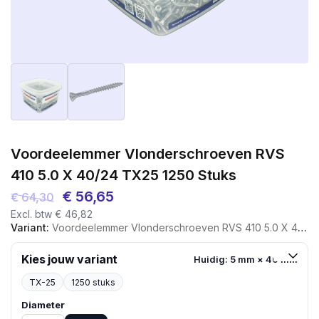
Voordeelemmer Vlonderschroeven RVS
410 5.0 X 40/24 TX25 1250 Stuks
Oorspronkelijke
Huidige
€
56,65
€
64,30
Excl. btw
€
46,82
prijs
prijs
Variant:
Voordeelemmer Vlonderschroeven RVS 410 5.0 X 40/24 TX25 1250 Stuks
was:
is:
€ 64,30.
€ 56,65.
Kies jouw variant
Huidig: 5 mm × 40 mm
TX-25
1250 stuks
Diameter