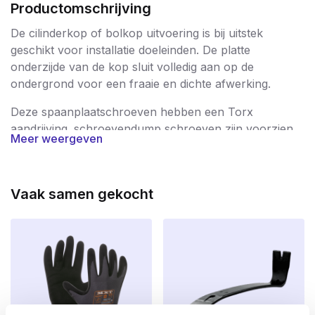
Productomschrijving
De cilinderkop of bolkop uitvoering is bij uitstek
geschikt voor installatie doeleinden. De platte
onderzijde van de kop sluit volledig aan op de
ondergrond voor een fraaie en dichte afwerking.
Deze spaanplaatschroeven hebben een Torx
aandrijving. schroevendump schroeven zijn voorzien
Meer weergeven
van smeermiddel om het indraaien makkelijker te
maken. Spaanplaatschroeven met cilinderkop/bolkop
zijn verkrijgbaar in verzinkte en RVS uitvoering en
Vaak samen gekocht
kunnen zowel binnen- als buiten gebruikt worden.
Kies voor een langdurigere corrosie bescherming
roestvrijstalen spaanplaatschroeven.
Toepassing
Voor binnen- en buitengebruik.
Gebruik voor metaal op hout, kabelzadels, hout,
spaanplaat, multiplex, MDF, hardhout (binnen).