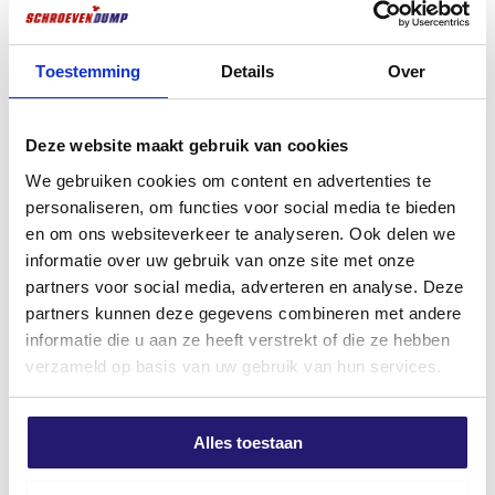
Voor gebruik in steen en beton i.c.m. pluggen.
Staat de gewenste maat er niet bij? Vraag altijd naar de
Toestemming
Details
Over
mogelijkheden bij onze verkopers.
Allround werkhandschoenen
Stanley Wonder Bar 300mm – 1-
PRO maat 11
55-515 – Sloopbeitel voor
Professioneel Gebruik
Deze website maakt gebruik van cookies
€
2,39
€
10,44
We gebruiken cookies om content en advertenties te
excl. BTW:
€
1,98
personaliseren, om functies voor social media te bieden
excl. BTW:
€
8,63
Op voorraad
en om ons websiteverkeer te analyseren. Ook delen we
Op voorraad
informatie over uw gebruik van onze site met onze
partners voor social media, adverteren en analyse. Deze
partners kunnen deze gegevens combineren met andere
Vakmannen kiezen dit.
informatie die u aan ze heeft verstrekt of die ze hebben
verzameld op basis van uw gebruik van hun services.
Alles toestaan