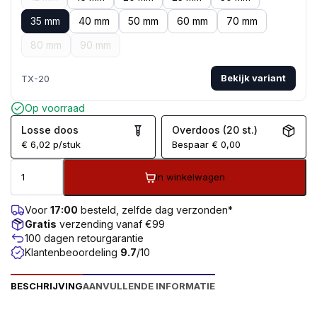
35 mm
40 mm
50 mm
60 mm
70 mm
80 mm
90 mm
Bekijk variant
TX-20
Op voorraad
Losse doos
Overdoos (20 st.)
€
6,02
p/stuk
Bespaar
€
0,00
In winkelwagen
Voor
17:00
besteld, zelfde dag verzonden*
Gratis
verzending vanaf €99
100 dagen retourgarantie
Klantenbeoordeling
9.7
/10
BESCHRIJVING
AANVULLENDE INFORMATIE