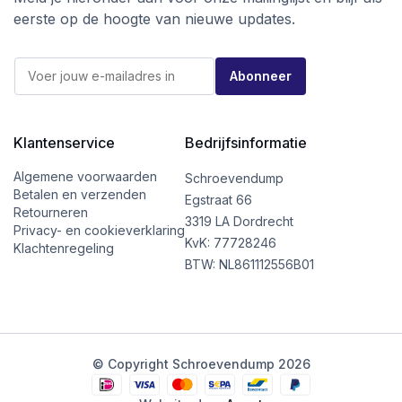
eerste op de hoogte van nieuwe updates.
E
E
-
Abonneer
-
m
m
a
a
i
i
l
l
Klantenservice
Bedrijfsinformatie
*
*
*
Algemene voorwaarden
Schroevendump
Betalen en verzenden
Egstraat 66
Retourneren
3319 LA Dordrecht
Privacy- en cookieverklaring
KvK: 77728246
Klachtenregeling
BTW: NL861112556B01
© Copyright Schroevendump 2026