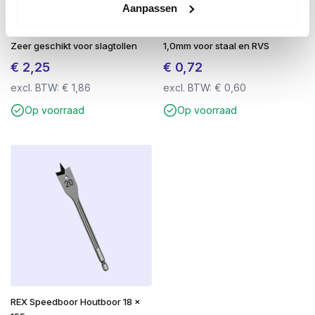
Aanpassen
Impact Bit Torx 20 x 25mm –
Doorslijpschijf Rhodius Ø 125 x
Zeer geschikt voor slagtollen
1,0mm voor staal en RVS
€
2,25
€
0,72
excl. BTW:
€
1,86
excl. BTW:
€
0,60
Op voorraad
Op voorraad
REX Speedboor Houtboor 18 x